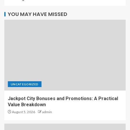
YOU MAY HAVE MISSED
UNCATEGORIZED
Jackpot City Bonuses and Promotions: A Practical
Value Breakdown
August 5, 2026
admin