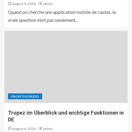
August 4, 2026
admin
Quand on cherche une application mobile de casino, la
vraie question n’est pas seulement...
UNCATEGORIZED
Tropez im Überblick und wichtige Funktionen in
DE
August 4, 2026
admin