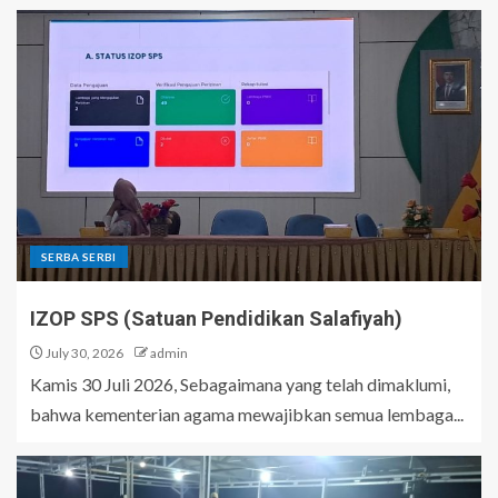
SERBA SERBI
IZOP SPS (Satuan Pendidikan Salafiyah)
July 30, 2026
admin
Kamis 30 Juli 2026, Sebagaimana yang telah dimaklumi,
bahwa kementerian agama mewajibkan semua lembaga...