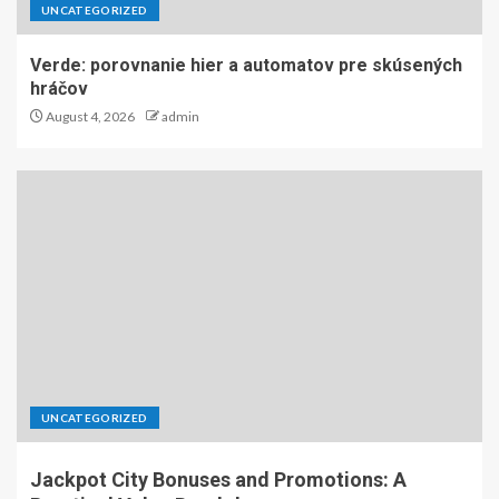
UNCATEGORIZED
Verde: porovnanie hier a automatov pre skúsených
hráčov
August 4, 2026
admin
UNCATEGORIZED
Jackpot City Bonuses and Promotions: A