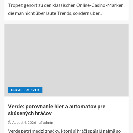
Tropez gehört zu den klassischen Online-Casino-Marken,
die man nicht über laute Trends, sondern über...
UNCATEGORIZED
Verde: porovnanie hier a automatov pre
skúsených hráčov
August 4, 2026
admin
Verde patrí medzi značky, ktoré si hráči spájajú najmä so