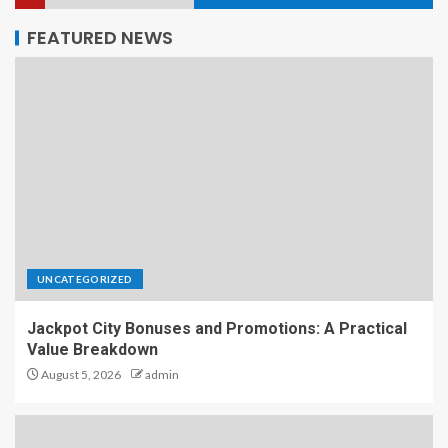
FEATURED NEWS
Ra : application mobile et
expérience mobile pour jouer
avec méthode
2
Tropez im Überblick und
wichtige Funktionen in DE
3
UNCATEGORIZED
Jackpot City Bonuses and Promotions: A Practical
Verde: porovnanie hier a
Value Breakdown
automatov pre skúsených
hráčov
August 5, 2026
admin
4