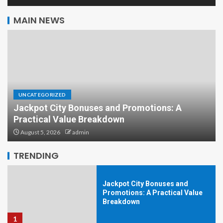
MAIN NEWS
UNCATEGORIZED
Jackpot City Bonuses and Promotions: A
Bizzo bonusy a promo akce pro
Practical Value Breakdown
CZ: jak číst hodnotu, podmínky
August 5, 2026
admin
a limity
5
TRENDING
Jackpot City Bonuses and
Promotions: A Practical Value
Breakdown
1