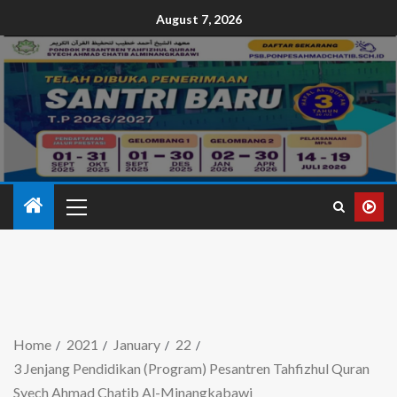
August 7, 2026
Home
2021
January
22
3 Jenjang Pendidikan (Program) Pesantren Tahfizhul Quran
Syech Ahmad Chatib Al-Minangkabawi