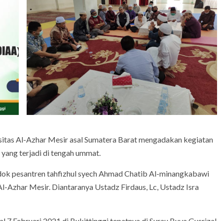
itas Al-Azhar Mesir asal Sumatera Barat mengadakan kegiatan
yang terjadi di tengah ummat.
ndok pesantren tahfizhul syech Ahmad Chatib Al-minangkabawi
l-Azhar Mesir. Diantaranya Ustadz Firdaus, Lc, Ustadz Isra
 7 Februari 2021 di Bukittinggi tepatnya di Surau Buya Gusrizal