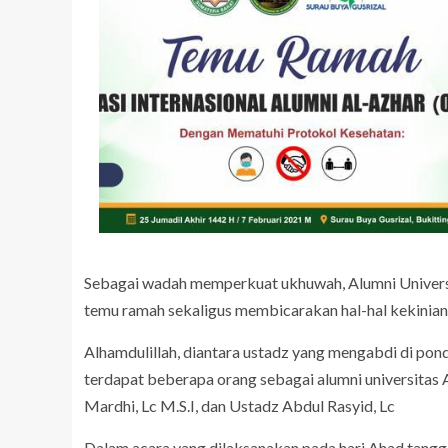
Sebagai wadah memperkuat ukhuwah, Alumni Univers
temu ramah sekaligus membicarakan hal-hal kekinian 
Alhamdulillah, diantara ustadz yang mengabdi di po
terdapat beberapa orang sebagai alumni universitas A
Mardhi, Lc M.S.I, dan Ustadz Abdul Rasyid, Lc
Dalam acara yang dilaksanakan pada hari Ahad tanggal