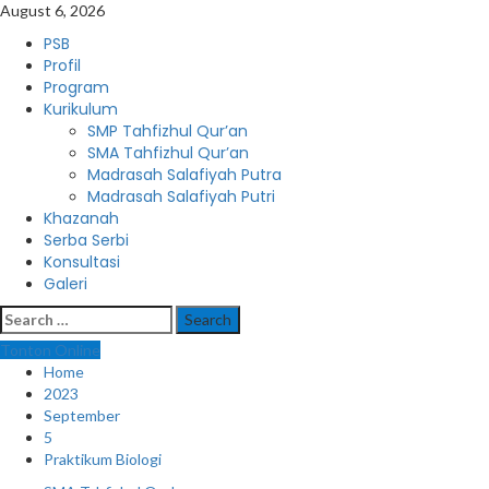
Skip
August 6, 2026
to
Primary
PSB
content
Menu
Profil
Program
Kurikulum
SMP Tahfizhul Qur’an
SMA Tahfizhul Qur’an
Madrasah Salafiyah Putra
Madrasah Salafiyah Putri
Khazanah
Serba Serbi
Konsultasi
Galeri
Search
for:
Tonton Online
Home
2023
September
5
Praktikum Biologi