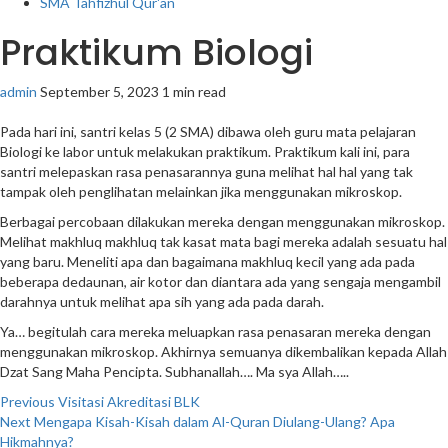
SMA Tahfizhul Qur'an
Praktikum Biologi
admin
September 5, 2023
1 min read
Pada hari ini, santri kelas 5 (2 SMA) dibawa oleh guru mata pelajaran
Biologi ke labor untuk melakukan praktikum. Praktikum kali ini, para
santri melepaskan rasa penasarannya guna melihat hal hal yang tak
tampak oleh penglihatan melainkan jika menggunakan mikroskop.
Berbagai percobaan dilakukan mereka dengan menggunakan mikroskop.
Melihat makhluq makhluq tak kasat mata bagi mereka adalah sesuatu hal
yang baru. Meneliti apa dan bagaimana makhluq kecil yang ada pada
beberapa dedaunan, air kotor dan diantara ada yang sengaja mengambil
darahnya untuk melihat apa sih yang ada pada darah.
Ya… begitulah cara mereka meluapkan rasa penasaran mereka dengan
menggunakan mikroskop. Akhirnya semuanya dikembalikan kepada Allah
Dzat Sang Maha Pencipta. Subhanallah…. Ma sya Allah…..
Post
Previous
Visitasi Akreditasi BLK
Next
Mengapa Kisah-Kisah dalam Al-Quran Diulang-Ulang? Apa
navigation
Hikmahnya?